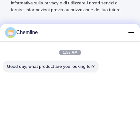
informativa sulla privacy e di utilizzare i nostri servizi o
fornirci informazioni previa autorizzazione del tuo tutore.
Chemfine
Contatto rapido
1:58 AM
Good day, what product are you looking for?
Indirizzo
Stanza 924, strada di No.813 Yinxiu, città di Wuxi, Jiangsu,
Cina
Telefono
86- 510-82753588
Email
info@chemfineinternational.com