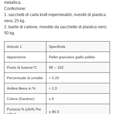
metallica.
Confezione:
1. sacchetti di carta kraft impermeabili, rivestiti di plastica
nera; 25 kg.
2. barile di cartone, rivestito da sacchetto di plastica nero;
50 kg.
Articolo 1
Specificità
Apparizione
Pellet granulare giallo pallido
Punto di fusione°C
98 -- 102
Percentuale di umidità
< 0.20
Anilina libera in %
< 1.0
Colore (Gardner)
≤ 6
Purezza:% ((A/A) Per
≥ 86.0