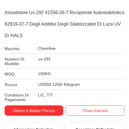
Assorbitore Uv 292 41556-26-7 Ricoprente Automobilistico
82919-37-7 Degli Additivi Degli Stabilizzatori Di Luce UV
Di HALS
Chemfine
Marchio:
Numero Di
uv-292
Modello:
100KG
MOQ:
USD50-1250/ Kilogram
Prezzo:
Condizioni Di
L/C, T/T
Pagamento:
Ottieni Il Miglior Prezzo
Chiacchierata