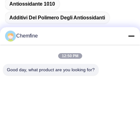
Antiossidante 1010
Additivi Del Polimero Degli Antiossidanti
Chemfine
Contatto rapido
12:50 PM
Good day, what product are you looking for?
Indirizzo
Stanza 924, strada di No.813 Yinxiu, città di Wuxi, Jiangsu,
Cina
Telefono
86- 510-82753588
Email
info@chemfineinternational.com