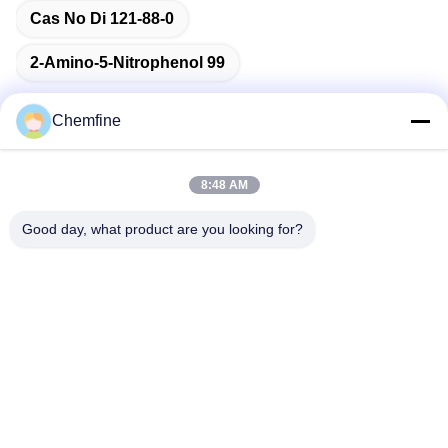
Cas No Di 121-88-0
2-Amino-5-Nitrophenol 99
Chemfine
Contatto rapido
8:48 AM
Good day, what product are you looking for?
Indirizzo
Stanza 924, strada di No.813 Yinxiu, città di Wuxi, Jiangsu,
Cina
Telefono
86- 510-82753588
Email
info@chemfineinternational.com