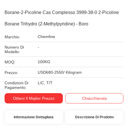
Borane-2-Picoline Cas Complesso 3999-38-0 2-Picoline
Borane Trihydro (2-Methylpyridine) - Boro
Chemfine
Marchio:
Numero Di
-
Modello:
100KG
MOQ:
USD680-2550/ Kilogram
Prezzo:
Condizioni Di
L/C, T/T
Pagamento:
Ottieni Il Miglior Prezzo
Chiacchierata
Informazione Dettagliata
Descrizione Di Prodotto