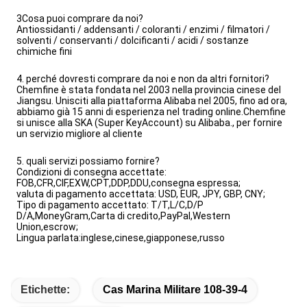
3Cosa puoi comprare da noi?
Antiossidanti / addensanti / coloranti / enzimi / filmatori /
solventi / conservanti / dolcificanti / acidi / sostanze
chimiche fini
4. perché dovresti comprare da noi e non da altri fornitori?
Chemfine è stata fondata nel 2003 nella provincia cinese del
Jiangsu. Unisciti alla piattaforma Alibaba nel 2005, fino ad ora,
abbiamo già 15 anni di esperienza nel trading online.Chemfine
si unisce alla SKA (Super KeyAccount) su Alibaba., per fornire
un servizio migliore al cliente
5. quali servizi possiamo fornire?
Condizioni di consegna accettate:
FOB,CFR,CIF,EXW,CPT,DDP,DDU,consegna espressa;
valuta di pagamento accettata: USD, EUR, JPY, GBP, CNY;
Tipo di pagamento accettato: T/T,L/C,D/P
D/A,MoneyGram,Carta di credito,PayPal,Western
Union,escrow;
Lingua parlata:inglese,cinese,giapponese,russo
Etichette:
Cas Marina Militare 108-39-4