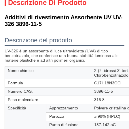
Descrizione Di Prodotto
Additivi di rivestimento Assorbente UV UV-
326 3896-11-5
Descrizione del prodotto
UV-326 è un assorbente di luce ultravioletta (UVA) di tipo
benzotriazolo, che conferisce una buona stabilità luminosa alle
materie plastiche e ad altri polimeri organici.
Nome chimico
2-(2'-idrossi-3'-tert
Clorobenzotriazolo
Formula
C17H18N3OCl
Numero CAS.
3896-11-5
Peso molecolare
315.8
Specificità
Apprezzamento
Polvere cristallina g
Purezza
≥ 99% (HPLC)
Punto di fusione
137-142 oC