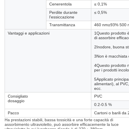
Cenerentola
≤ 0,1%
Perdite durante
≤ 0,5%
l'essiccazione
Transmittanza
460 nm≥93% 500
Vantaggi e applicazioni
1Questo prodotto è
di assorbire effic
2Inodore, buona sta
3Non è macchiata da 
4Questo prodotto no
per i prodotti incolo
5Applicato principal
alimentari), al PVC,
ecc.
Consigliato
PVC
dosaggio
0.2-0.5 %
Pacco
Cartoni o barili da 
Ha prestazioni stabili, bassa tossicità e una forte capacità di
assorbimento ultravioletto, può assorbire efficacemente la luce