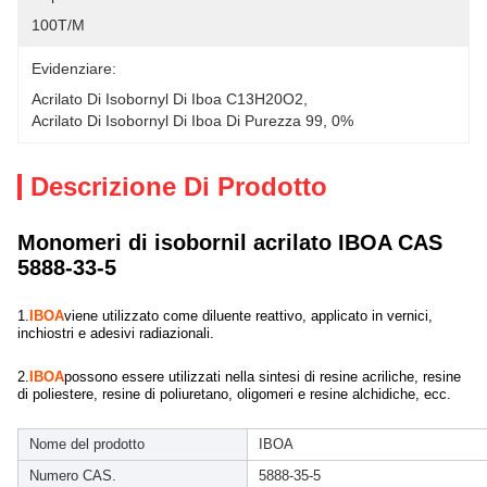
100T/M
Evidenziare:
Acrilato Di Isobornyl Di Iboa C13H20O2
, 
Acrilato Di Isobornyl Di Iboa Di Purezza 99
, 
0%
Descrizione Di Prodotto
Monomeri di isobornil acrilato IBOA CAS
5888-33-5
1.
IBOA
viene utilizzato come diluente reattivo, applicato in vernici, 
inchiostri e adesivi radiazionali.
2.
IBOA
possono essere utilizzati nella sintesi di resine acriliche, resine
di poliestere, resine di poliuretano, oligomeri e resine alchidiche, ecc.
Nome del prodotto
IBOA
Numero CAS.
5888-35-5