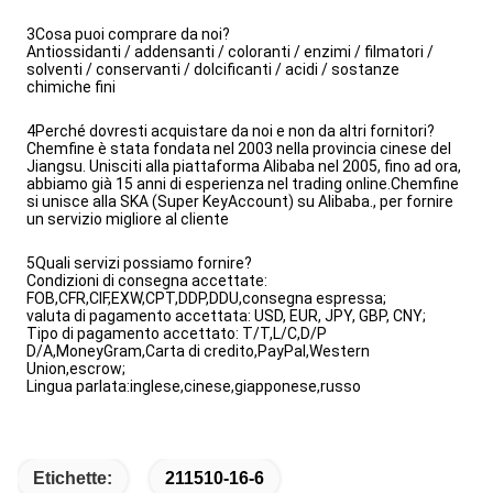
3Cosa puoi comprare da noi?
Antiossidanti / addensanti / coloranti / enzimi / filmatori /
solventi / conservanti / dolcificanti / acidi / sostanze
chimiche fini
4Perché dovresti acquistare da noi e non da altri fornitori?
Chemfine è stata fondata nel 2003 nella provincia cinese del
Jiangsu. Unisciti alla piattaforma Alibaba nel 2005, fino ad ora,
abbiamo già 15 anni di esperienza nel trading online.Chemfine
si unisce alla SKA (Super KeyAccount) su Alibaba., per fornire
un servizio migliore al cliente
5Quali servizi possiamo fornire?
Condizioni di consegna accettate:
FOB,CFR,CIF,EXW,CPT,DDP,DDU,consegna espressa;
valuta di pagamento accettata: USD, EUR, JPY, GBP, CNY;
Tipo di pagamento accettato: T/T,L/C,D/P
D/A,MoneyGram,Carta di credito,PayPal,Western
Union,escrow;
Lingua parlata:inglese,cinese,giapponese,russo
Etichette:
211510-16-6