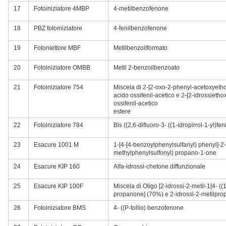
17
Fotoiniziatore 4MBP
4-metilbenzofenone
18
PBZ fotoiniziatore
4-fenilbenzofenone
19
Fotoniettore MBF
Metilbenzoilformato
20
Fotoiniziatore OMBB
Metil 2-benzoilbenzoato
21
Fotoiniziatore 754
Miscela di 2-[2-oxo-2-phenyl-acetoxyethox
acido ossifenil-acetico e 2-[2-idrossiethox
ossifenil-acetico
estere
22
Fotoiniziatore 784
Bis ((2,6-difluoro-3- ((1-idropirrol-1-yl)fen
23
Esacure 1001 M
1-[4-[4-benzoylphenylsulfanyl) phenyl]-2-
methylphenylsulfonyl) propano-1-one
24
Esacure KIP 160
Alfa-idrossi-chetone diffunzionale
25
Esacure KIP 100F
Miscela di Oligo [2-idrossi-2-metil-1[4- ((1-
propanone] (70%) e 2-idrossi-2-metilpr
26
Fotoiniziatore BMS
4- ((P-tollio) benzofenone