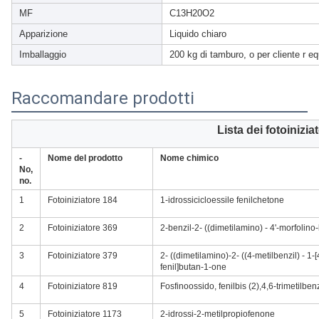
MF
C13H20O2
Apparizione
Liquido chiaro
Imballaggio
200 kg di tamburo, o per cliente r e
Raccomandare prodotti
Lista dei fotoiniziat
-
Nome del prodotto
Nome chimico
No,
no.
1
Fotoiniziatore 184
1-idrossicicloessile fenilchetone
2
Fotoiniziatore 369
2-benzil-2- ((dimetilamino) - 4'-morfolino-
3
Fotoiniziatore 379
2- ((dimetilamino)-2- ((4-metilbenzil) - 1-[
fenil]butan-1-one
4
Fotoiniziatore 819
Fosfinoossido, fenilbis (2),4,6-trimetilben
5
Fotoiniziatore 1173
2-idrossi-2-metilpropiofenone