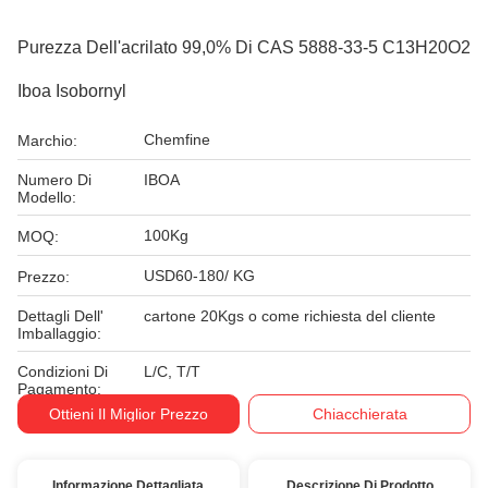
Purezza Dell'acrilato 99,0% Di CAS 5888-33-5 C13H20O2
Iboa Isobornyl
Chemfine
Marchio:
Numero Di
IBOA
Modello:
100Kg
MOQ:
USD60-180/ KG
Prezzo:
Dettagli Dell'
cartone 20Kgs o come richiesta del cliente
Imballaggio:
Condizioni Di
L/C, T/T
Pagamento:
Ottieni Il Miglior Prezzo
Chiacchierata
Informazione Dettagliata
Descrizione Di Prodotto