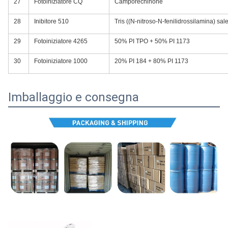
27
Fotoiniziatore CQ
Camporechinone
28
Inibitore 510
Tris ((N-nitroso-N-fenilidrossilamina) sale
29
Fotoiniziatore 4265
50% PI TPO + 50% PI 1173
30
Fotoiniziatore 1000
20% PI 184 + 80% PI 1173
Imballaggio e consegna