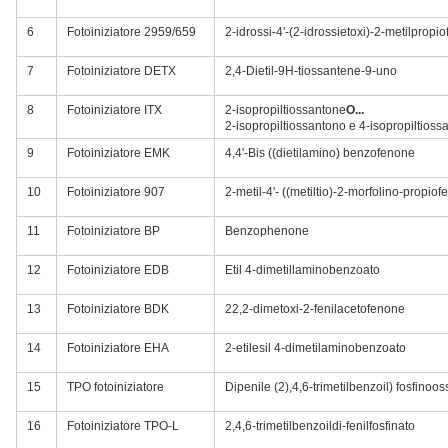
6
Fotoiniziatore 2959/659
2-idrossi-4'-(2-idrossietoxi)-2-metilpropi
7
Fotoiniziatore DETX
2,4-Dietil-9H-tiossantene-9-uno
8
Fotoiniziatore ITX
2-isopropiltiossantone
O...
2-isopropiltiossantono e 4-isopropiltioss
9
Fotoiniziatore EMK
4,4'-Bis ((dietilamino) benzofenone
10
Fotoiniziatore 907
2-metil-4'- ((metiltio)-2-morfolino-propiof
11
Fotoiniziatore BP
Benzophenone
12
Fotoiniziatore EDB
Etil 4-dimetillaminobenzoato
13
Fotoiniziatore BDK
22,2-dimetoxi-2-fenilacetofenone
14
Fotoiniziatore EHA
2-etilesil 4-dimetilaminobenzoato
15
TPO fotoiniziatore
Dipenile (2),4,6-trimetilbenzoil) fosfinoos
16
Fotoiniziatore TPO-L
2,4,6-trimetilbenzoildi-fenilfosfinato