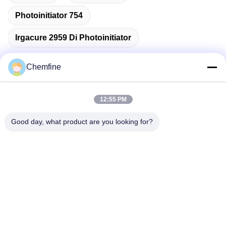
Photoinitiator 754
Irgacure 2959 Di Photoinitiator
Chemfine
Contatto rapido
12:55 PM
Good day, what product are you looking for?
Indirizzo
Stanza 924, strada di No.813 Yinxiu, città di Wuxi, Jiangsu,
Cina
Telefono
86- 510-82753588
Email
info@chemfineinternational.com