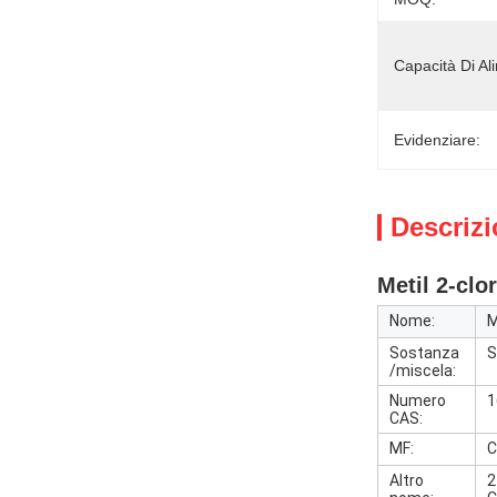
Capacità Di Al
Evidenziare:
Descrizi
Metil 2-clo
Nome:
M
Sostanza
S
/miscela:
Numero
1
CAS:
MF:
C
Altro
2