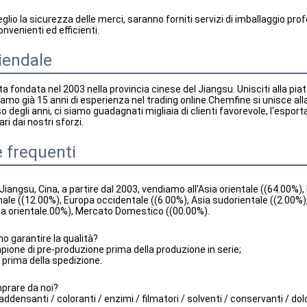
lio la sicurezza delle merci, saranno forniti servizi di imballaggio profe
nvenienti ed efficienti.
ziendale
 fondata nel 2003 nella provincia cinese del Jiangsu. Unisciti alla pia
biamo già 15 anni di esperienza nel trading online.Chemfine si unisce a
o degli anni, ci siamo guadagnati migliaia di clienti favorevole, l'espor
ari dai nostri sforzi.
frequenti
Jiangsu, Cina, a partire dal 2003, vendiamo all'Asia orientale ((64.00%)
ale ((12.00%), Europa occidentale ((6.00%), Asia sudorientale ((2.00%
a orientale.00%), Mercato Domestico ((00.00%).
 garantire la qualità?
one di pre-produzione prima della produzione in serie;
 prima della spedizione.
prare da noi?
addensanti / coloranti / enzimi / filmatori / solventi / conservanti / dol