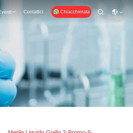
Contattici
Chiacchierata
Eventi
Metile Liquido Giallo 2-Bromo-5-