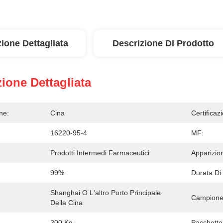
ione Dettagliata
Descrizione Di Prodotto
ione Dettagliata
ne:
Cina
Certificaz
16220-95-4
MF:
Prodotti Intermedi Farmaceutici
Apparizio
99%
Durata Di
Shanghai O L'altro Porto Principale 
Campione
Della Cina
200 Kg
Pacchetto