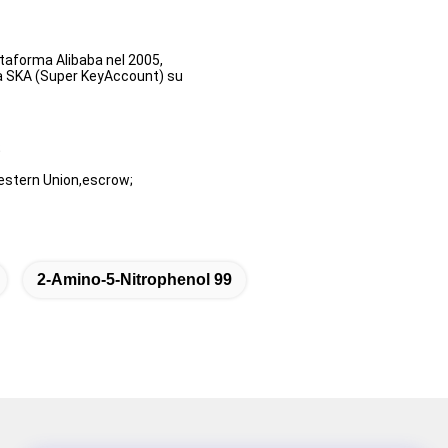
ttaforma Alibaba nel 2005,
lla SKA (Super KeyAccount) su
;
estern Union,escrow;
2-Amino-5-Nitrophenol 99