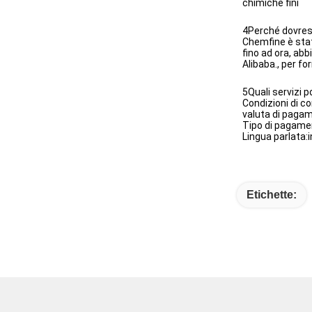
chimiche fini
4Perché dovresti
Chemfine è stat
fino ad ora, ab
Alibaba., per for
5Quali servizi 
Condizioni di 
valuta di pagam
Tipo di pagame
Lingua parlata:
Etichette: