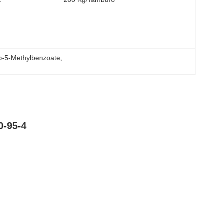
o-5-Methylbenzoate
, 
0-95-4