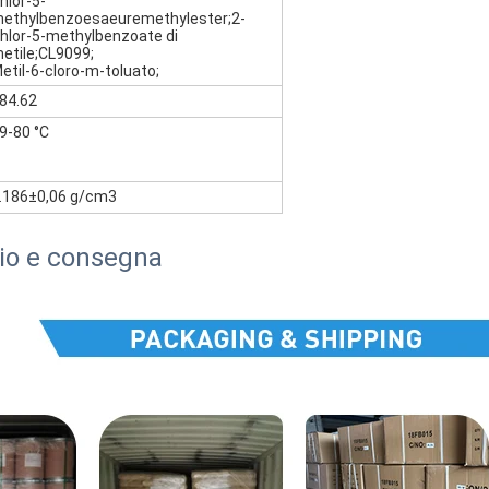
hlor-5-
ethylbenzoesaeuremethylester;2-
hlor-5-methylbenzoate di
etile;CL9099;
etil-6-cloro-m-toluato;
84.62
9-80 °C
.186±0,06 g/cm3
io e consegna