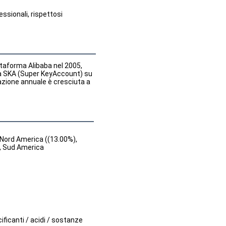
ssionali, rispettosi 
ttaforma Alibaba nel 2005, 
lla SKA (Super KeyAccount) su 
tazione annuale è cresciuta a 
, Nord America ((13.00%),
), Sud America
cificanti / acidi / sostanze