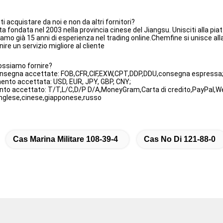
 acquistare da noi e non da altri fornitori?
a fondata nel 2003 nella provincia cinese del Jiangsu. Unisciti alla pia
biamo già 15 anni di esperienza nel trading online.Chemfine si unisce a
nire un servizio migliore al cliente
possiamo fornire?
consegna accettate: FOB,CFR,CIF,EXW,CPT,DDP,DDU,consegna espressa
ento accettata: USD, EUR, JPY, GBP, CNY;
nto accettato: T/T,L/C,D/P D/A,MoneyGram,Carta di credito,PayPal,W
inglese,cinese,giapponese,russo
Cas Marina Militare 108-39-4
Cas No Di 121-88-0