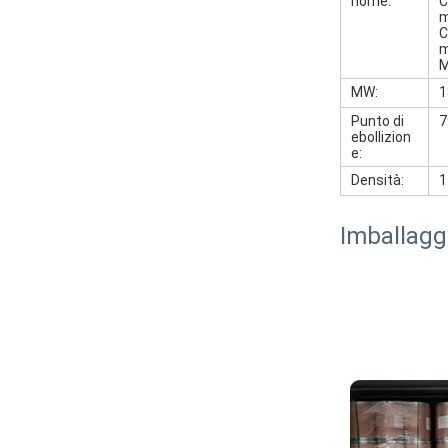
nome:
C
m
C
m
M
MW:
1
Punto di
7
ebollizion
e:
Densità:
1
Imballagg