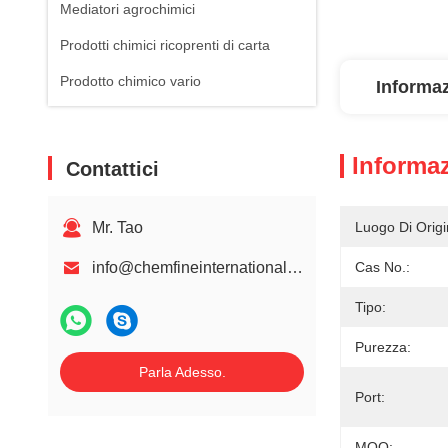
Mediatori agrochimici
Prodotti chimici ricoprenti di carta
Prodotto chimico vario
Informaz
Informaz
Contattici
Mr. Tao
Luogo Di Origi
info@chemfineinternational.com
Cas No.:
Tipo:
Purezza:
Parla Adesso.
Port:
MOQ: