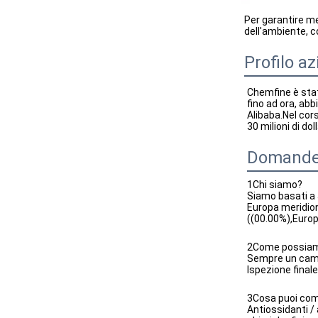
Per garantire meg
dell'ambiente, co
Profilo a
Chemfine è stata
fino ad ora, ab
Alibaba.Nel cors
30 milioni di doll
Domande 
1Chi siamo?
Siamo basati a 
Europa meridion
((00.00%),Europ
2Come possiamo
Sempre un campi
Ispezione finale
3Cosa puoi com
Antiossidanti / 