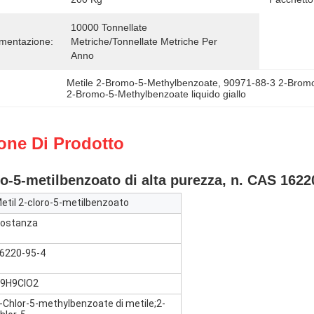
10000 Tonnellate 
imentazione:
Metriche/tonnellate Metriche Per   
Anno
Metile 2-Bromo-5-Methylbenzoate
, 
90971-88-3 2-Brom
2-Bromo-5-Methylbenzoate liquido giallo
one Di Prodotto
ro-5-metilbenzoato di alta purezza, n. CAS 1622
etil 2-cloro-5-metilbenzoato
ostanza
6220-95-4
9H9ClO2
-Chlor-5-methylbenzoate di metile;2-