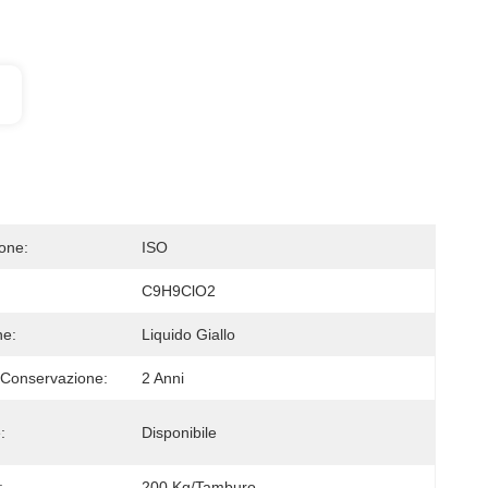
ione:
ISO
C9H9ClO2
ne:
Liquido Giallo
 Conservazione:
2 Anni
:
Disponibile
:
200 Kg/tamburo