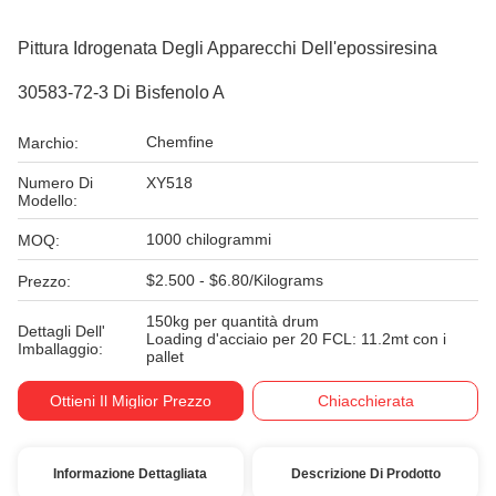
Pittura Idrogenata Degli Apparecchi Dell'epossiresina
30583-72-3 Di Bisfenolo A
Chemfine
Marchio:
Numero Di
XY518
Modello:
1000 chilogrammi
MOQ:
$2.500 - $6.80/Kilograms
Prezzo:
150kg per quantità drum
Dettagli Dell'
Loading d'acciaio per 20 FCL: 11.2mt con i
Imballaggio:
pallet
Ottieni Il Miglior Prezzo
Chiacchierata
Informazione Dettagliata
Descrizione Di Prodotto