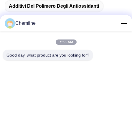
Additivi Del Polimero Degli Antiossidanti
Chemfine
Contatto rapido
7:53 AM
Good day, what product are you looking for?
Indirizzo
Stanza 924, strada di No.813 Yinxiu, città di Wuxi, Jiangsu,
Cina
Telefono
86- 510-82753588
Email
info@chemfineinternational.com