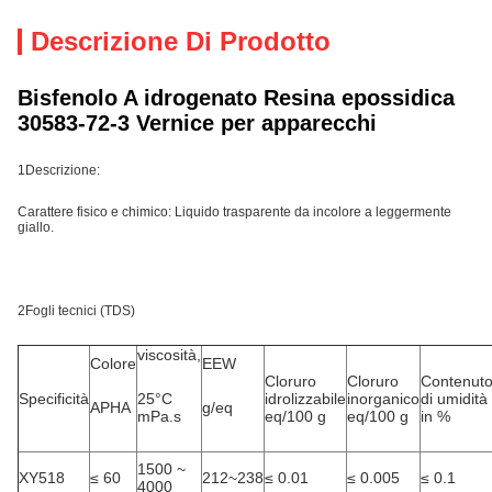
Descrizione Di Prodotto
Bisfenolo A idrogenato Resina epossidica
30583-72-3 Vernice per apparecchi
1Descrizione:
Carattere fisico e chimico: Liquido trasparente da incolore a leggermente
giallo.
2Fogli tecnici (TDS)
viscosità,
Colore
EEW
Cloruro
Cloruro
Contenut
Specificità
25°C
idrolizzabile
inorganico
di umidità
APHA
g/eq
mPa.s
eq/100 g
eq/100 g
in %
1500 ~
XY518
≤ 60
212~238
≤ 0.01
≤ 0.005
≤ 0.1
4000