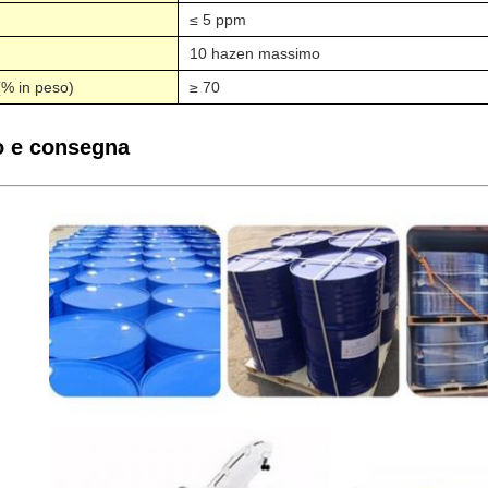
≤ 5 ppm
10 hazen massimo
 in peso)
≥ 70
o e consegna