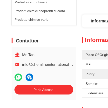
Mediatori agrochimici
Prodotti chimici ricoprenti di carta
Prodotto chimico vario
Informaz
Informaz
Contattici
Mr. Tao
Place Of Origi
info@chemfineinternational.com
MF:
Purity:
Sample:
Parla Adesso.
Evidenziare: