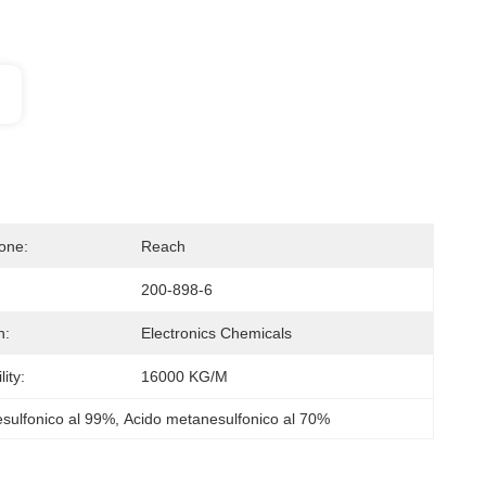
ione:
Reach
200-898-6
n:
Electronics Chemicals
ity:
16000 KG/M
sulfonico al 99%
, 
Acido metanesulfonico al 70%