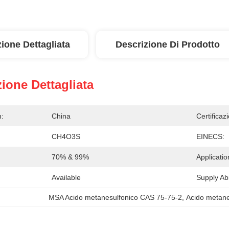
ione Dettagliata
Descrizione Di Prodotto
ione Dettagliata
n:
China
Certificaz
CH4O3S
EINECS:
70% & 99%
Applicatio
Available
Supply Abil
MSA Acido metanesulfonico CAS 75-75-2
, 
Acido metane