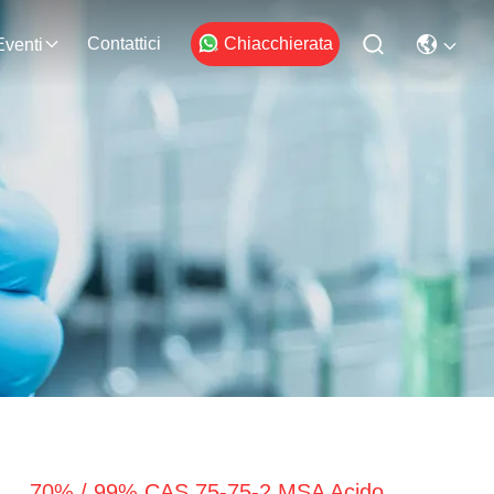
Contattici
Chiacchierata
Eventi
70% / 99% CAS 75-75-2 MSA Acido