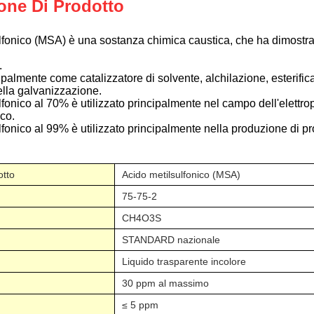
one Di Prodotto
lfonico (MSA) è una sostanza chimica caustica, che ha dimostrat
.
cipalmente come catalizzatore di solvente, alchilazione, esterifi
della galvanizzazione.
lfonico al 70% è utilizzato principalmente nel campo dell'elettrop
ico.
lfonico al 99% è utilizzato principalmente nella produzione di prod
otto
Acido metilsulfonico (MSA)
75-75-2
CH4O3S
STANDARD nazionale
Liquido trasparente incolore
30 ppm al massimo
≤ 5 ppm