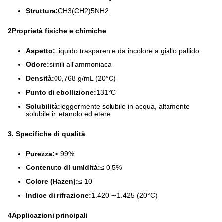
Struttura:
CH3(CH2)5NH2
2Proprietà fisiche e chimiche
Aspetto:
Liquido trasparente da incolore a giallo pallido
Odore:
simili all'ammoniaca
Densità:
00,768 g/mL (20°C)
Punto di ebollizione:
131°C
Solubilità:
leggermente solubile in acqua, altamente
solubile in etanolo ed etere
3. Specifiche di qualità
Purezza:
≥ 99%
Contenuto di umidità:
≤ 0,5%
Colore (Hazen):
≤ 10
Indice di rifrazione:
1.420 ∼1.425 (20°C)
4Applicazioni principali