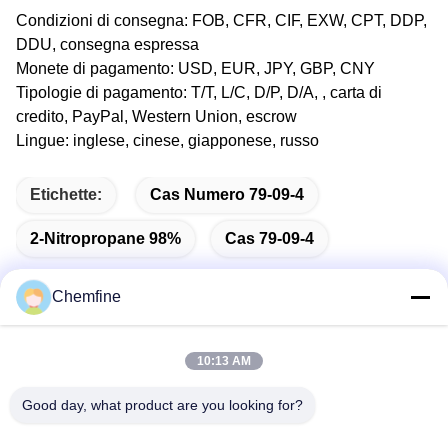
Condizioni di consegna: FOB, CFR, CIF, EXW, CPT, DDP,
DDU, consegna espressa
Monete di pagamento: USD, EUR, JPY, GBP, CNY
Tipologie di pagamento: T/T, L/C, D/P, D/A, , carta di
credito, PayPal, Western Union, escrow
Lingue: inglese, cinese, giapponese, russo
Etichette:
Cas Numero 79-09-4
2-Nitropropane 98%
Cas 79-09-4
Chemfine
Contatto rapido
10:13 AM
Good day, what product are you looking for?
Indirizzo
Stanza 924, strada di No.813 Yinxiu, città di Wuxi, Jiangsu,