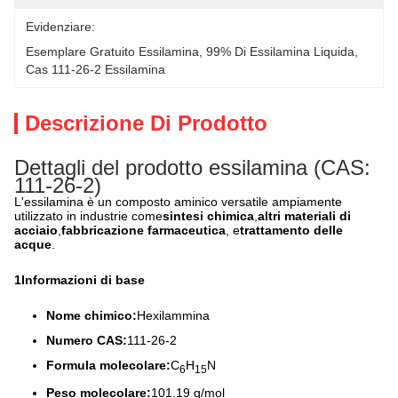
Evidenziare:
Esemplare Gratuito Essilamina
, 
99% Di Essilamina Liquida
, 
Cas 111-26-2 Essilamina
Descrizione Di Prodotto
Dettagli del prodotto essilamina (CAS:
111-26-2)
L'essilamina è un composto aminico versatile ampiamente
utilizzato in industrie come
sintesi chimica
,
altri materiali di
acciaio
,
fabbricazione farmaceutica
, e
trattamento delle
acque
.
1Informazioni di base
Nome chimico:
Hexilammina
Numero CAS:
111-26-2
Formula molecolare:
C
H
N
6
15
Peso molecolare:
101.19 g/mol